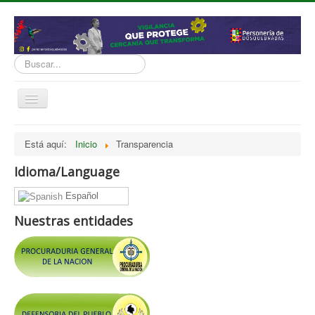
Buscar...
Cambiar
navegación
inicio
Está aquí:
Inicio
Transparencia
Normatividad
Idioma/Language
Nosotros
Español
Presupuesto
Nuestras entidades
Politicas, Planes, Proyectos
Tramites y Servicios
Contratación
Servicio Información