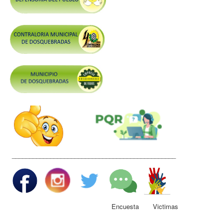
Control y Rendición de Cuentas
Grupos De Interés
Gestión Seguridad y Salud en el Trabajo
Mesa de Victimas
Correo
Conciliación y Daño Antijurídico
Veedurias
Código de Integridad
Gestión del Talento Humano
_______________________________________________
Derechos Fundamentales
Transparencia
Participa
Encuesta Victimas