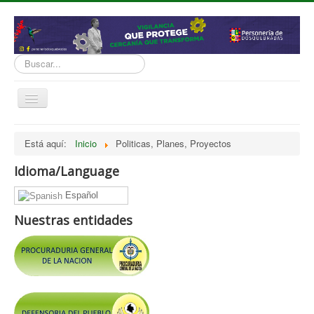
Buscar...
Cambiar
navegación
inicio
Está aquí:
Inicio
Politicas, Planes, Proyectos
Normatividad
Idioma/Language
Nosotros
Español
Presupuesto
Nuestras entidades
Politicas, Planes, Proyectos
Tramites y Servicios
Contratación
Servicio Información