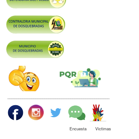
Control y Rendición de Cuentas
Grupos De Interés
Gestión Seguridad y Salud en el Trabajo
Mesa de Victimas
Correo
Conciliación y Daño Antijurídico
Veedurias
Código de Integridad
Gestión del Talento Humano
_______________________________________________
Derechos Fundamentales
Transparencia
Participa
Encuesta Victimas