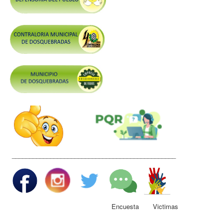
Control y Rendición de Cuentas
Grupos De Interés
Gestión Seguridad y Salud en el Trabajo
Mesa de Victimas
Correo
Conciliación y Daño Antijurídico
Veedurias
Código de Integridad
Gestión del Talento Humano
_______________________________________________
Derechos Fundamentales
Transparencia
Participa
Encuesta Victimas