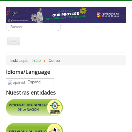
Buscar...
Cambiar
navegación
inicio
Está aquí:
Inicio
Correo
Normatividad
Idioma/Language
Nosotros
Español
Presupuesto
Nuestras entidades
Politicas, Planes, Proyectos
Tramites y Servicios
Contratación
Servicio Información