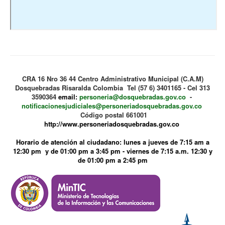
CRA 16 Nro 36 44 Centro Administrativo Municipal (C.A.M)
Dosquebradas Risaralda Colombia Tel (57 6) 3401165 - Cel 313
3590364
email:
personeria@dosquebradas.gov.co
-
notificacionesjudiciales@personeriadosquebradas.gov.co
Código postal 661001
http://www.personeriadosquebradas.gov.co
Horario de atención al ciudadano: lunes a jueves de 7:15 am a
12:30 pm y de 01:00 pm a 3:45 pm - viernes de 7:15 a.m. 12:30 y
de 01:00 pm a 2:45 pm