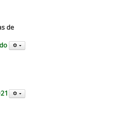
as de
ado
021