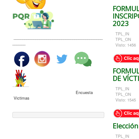
FORMUL
INSCRIP
2023
TPL_IN
_________________________________________
TPL_ON
______
Visto: 1456
FORMUL
DE VÍCT
TPL_IN
Encuesta
TPL_ON
Victimas
Visto: 1545
Elecció
TPL_IN