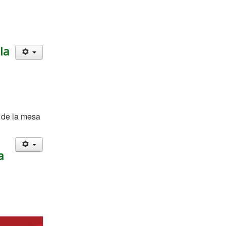
la
n de la mesa
a