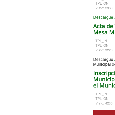
TPL_ON
Visto: 2963
Descargue a
Acta de 
Mesa Mu
TPL_IN
TPL_ON
Visto: 3226
Descargue
Municipal 
Inscrip
Municipa
el Muni
TPL_IN
TPL_ON
Visto: 4236