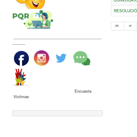
RESOLUCIÓN
_________________________________________
______
Encuesta
Victimas