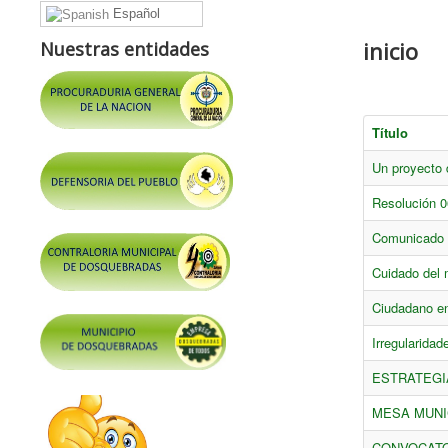
Español
inicio
Nuestras entidades
Título
Un proyecto 
Resolución 0
Comunicado
Cuidado del 
Ciudadano en
Irregularida
ESTRATEGI
MESA MUNI
CONVOCATO