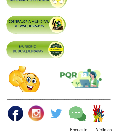
Control y Rendición de Cuentas
Grupos De Interés
Gestión Seguridad y Salud en el Trabajo
Mesa de Victimas
Correo
Conciliación y Daño Antijurídico
Veedurias
Código de Integridad
Gestión del Talento Humano
_______________________________________________
Derechos Fundamentales
Transparencia
Participa
Encuesta Victimas