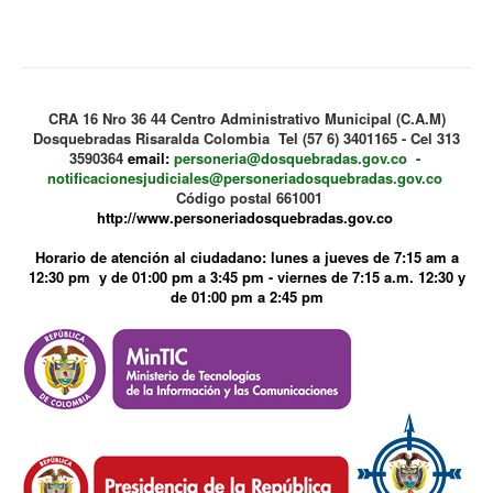
Enviar un correo electrónico
*
Campo requerido
CRA 16 Nro 36 44 Centro Administrativo Municipal (C.A.M)
Dosquebradas Risaralda Colombia Tel (57 6) 3401165 - Cel 313
Nombre
*
3590364
email:
personeria@dosquebradas.gov.co
-
notificacionesjudiciales@personeriadosquebradas.gov.co
Código postal 661001
http://www.personeriadosquebradas.gov.co
Correo electrónico
*
Horario de atención al ciudadano: lunes a jueves de 7:15 am a
12:30 pm y de 01:00 pm a 3:45 pm - viernes de 7:15 a.m. 12:30 y
de 01:00 pm a 2:45 pm
Asunto
*
Mensaje
*