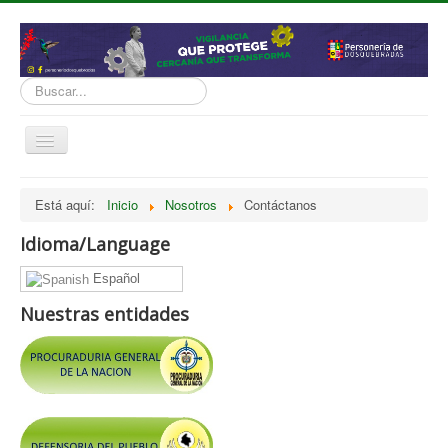
Buscar...
Cambiar
navegación
inicio
Está aquí:
Inicio
Nosotros
Contáctanos
Normatividad
Idioma/Language
Nosotros
Español
Presupuesto
Nuestras entidades
Politicas, Planes, Proyectos
Tramites y Servicios
Contratación
Servicio Información