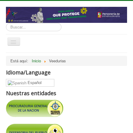
Buscar...
Cambiar
navegación
inicio
Está aquí:
Inicio
Veedurias
Normatividad
Idioma/Language
Nosotros
Español
Presupuesto
Nuestras entidades
Politicas, Planes, Proyectos
Tramites y Servicios
Contratación
Servicio Información