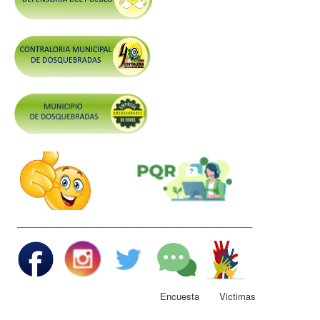
Control y Rendición de Cuentas
Grupos De Interés
Gestión Seguridad y Salud en el Trabajo
Mesa de Victimas
Correo
Conciliación y Daño Antijurídico
Veedurias
Código de Integridad
Gestión del Talento Humano
_______________________________________________
Derechos Fundamentales
Transparencia
Participa
Encuesta Victimas