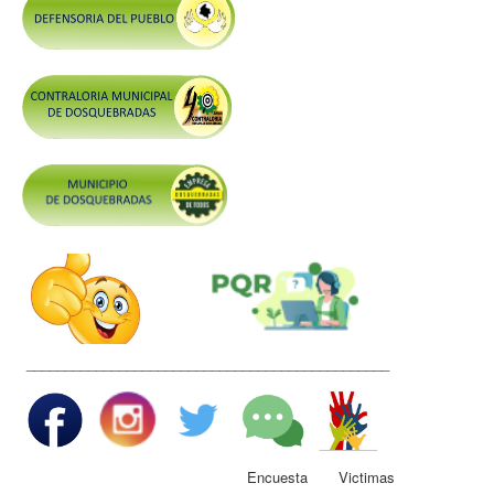
Control y Rendición de Cuentas
Grupos De Interés
Gestión Seguridad y Salud en el Trabajo
Mesa de Victimas
Correo
Conciliación y Daño Antijurídico
Veedurias
Código de Integridad
Gestión del Talento Humano
Derechos Fundamentales
_______________________________________________
Transparencia
Participa
Encuesta Victimas