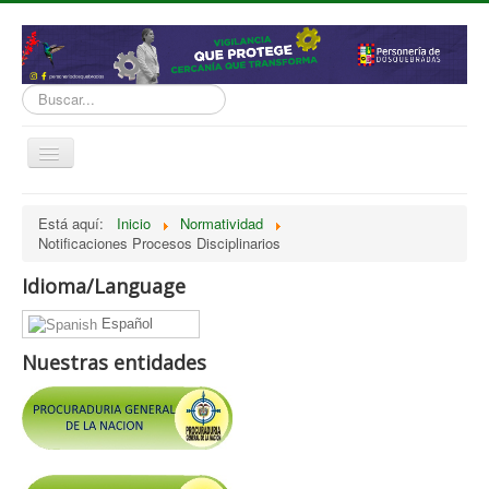
Buscar...
Cambiar
navegación
inicio
Está aquí:
Inicio
Normatividad
Notificaciones Procesos Disciplinarios
Normatividad
Nosotros
Idioma/Language
Presupuesto
Español
Politicas, Planes, Proyectos
Nuestras entidades
Tramites y Servicios
Contratación
Servicio Información