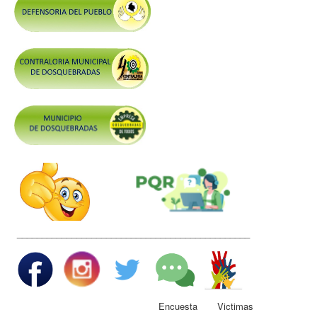
Control y Rendición de Cuentas
Grupos De Interés
Gestión Seguridad y Salud en el Trabajo
Mesa de Victimas
Correo
Conciliación y Daño Antijurídico
Veedurias
Código de Integridad
Gestión del Talento Humano
Derechos Fundamentales
_______________________________________________
Transparencia
Participa
Encuesta Victimas