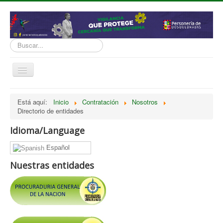
Buscar...
Cambiar
navegación
inicio
Está aquí:
Inicio
Contratación
Nosotros
Directorio de entidades
Normatividad
Nosotros
Idioma/Language
Presupuesto
Español
Politicas, Planes, Proyectos
Nuestras entidades
Tramites y Servicios
Contratación
Servicio Información